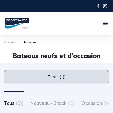
Accueil
Navires
Bateaux neufs et d'occasion
Filtres (1))
Tous
(0})
Nouveau / Stock
(0))
Occasion
(0)