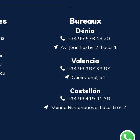
es
Bureaux
Dénia
ns
+34 96 578 43 20
Av. Joan Fuster 2, Local 1
on
Valencia
k
+34 96 367 39 67
eau
Cami Canal, 91
Castellón
+34 96 419 91 36
Marina Burriananova, Local 6 et 7