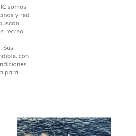
IC
somos
cinas y red
 buscan
de recreo
. Sus
dible, con
ondiciones
da para