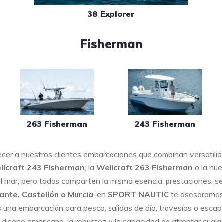
38 Explorer
Fisherman
263 Fisherman
243 Fisherman
cer a nuestros clientes embarcaciones que combinan versatilid
llcraft 243 Fisherman
, la
Wellcraft 263 Fisherman
o la nue
 el mar, pero todos comparten la misma esencia: prestaciones, s
cante, Castellón o Murcia
, en
SPORT NAUTIC
te asesoramos 
s una embarcación para pesca, salidas de día, travesías o escap
 diseño americano, la robustez y la capacidad de afrontar cualqu