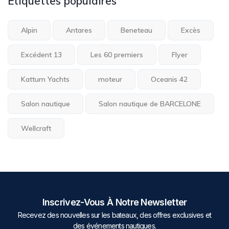
Étiquettes populaires
Alpin
Antares
Beneteau
Excès
Excédent 13
Les 60 premiers
Flyer
Kattum Yachts
moteur
Oceanis 42
Salon nautique
Salon nautique de BARCELONE
Wellcraft
Inscrivez-Vous À Notre Newsletter
Recevez des nouvelles sur les bateaux, des offres exclusives et
des événements nautiques.