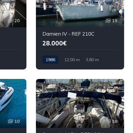
20
19
Damien IV - REF 210C
28.000€
1986
12,00 m
3,80 m
10
10