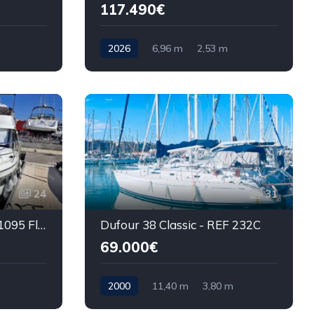
117.490€
2026
6,96 m
2,53 m
24
31
Jeanneau Merry Fisher 1095 Fly - REF 054S
Dufour 38 Classic - REF 232C
69.000€
2000
11,40 m
3,80 m