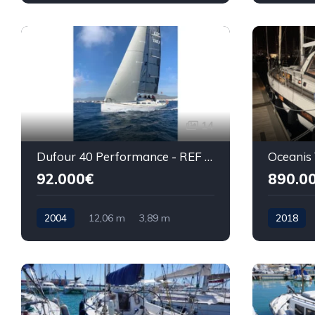
14
Dufour 40 Performance - REF 013T
Oceanis
92.000€
890.0
2004
12,06 m
3,89 m
2018