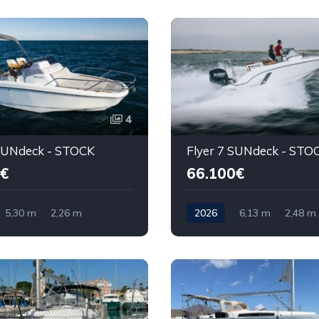
4
 SUNdeck - STOCK
Flyer 7 SUNdeck - STO
4€
66.100€
5,30 m
2,26 m
2026
6,13 m
2,48 m