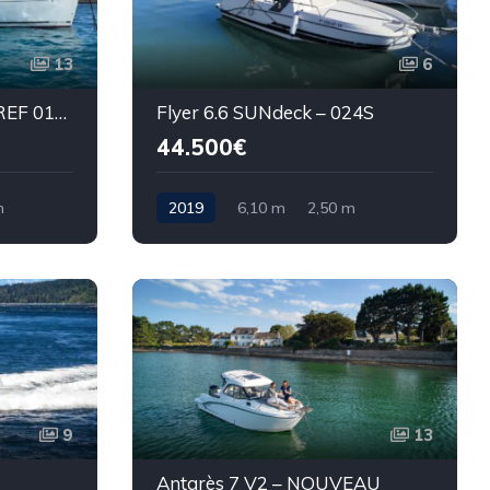
13
6
Beneteau Oceanis 50 - REF 010S
Flyer 6.6 SUNdeck – 024S
44.500€
m
2019
6,10 m
2,50 m
9
13
Antarès 7 V2 – NOUVEAU