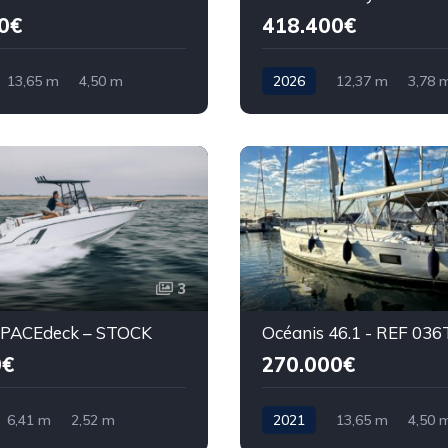
0€
418.400€
13,65 m
4,50 m
2026
12,37 m
3,78 
3
 SPACEdeck – STOCK
Océanis 46.1 - REF 036
0€
270.000€
6,41 m
2,52 m
2021
13,65 m
4,50 