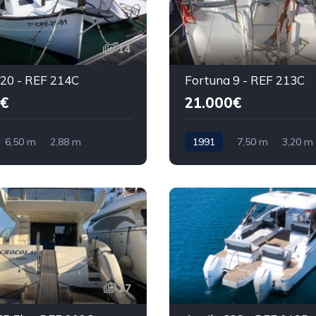
14
20 - REF 214C
Fortuna 9 - REF 213C
0€
21.000€
6,50 m
2,88 m
1991
7,50 m
3,20 m
27