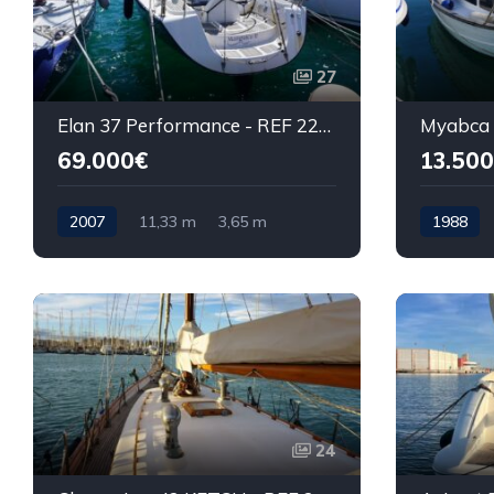
27
Elan 37 Performance - REF 220C
Myabca 
69.000€
13.50
2007
11,33 m
3,65 m
1988
24