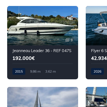
9
Jeanneau Leader 36 - REF 047S
Flyer 6
192.000€
42.93
2015
9,86 m
3,62 m
2026