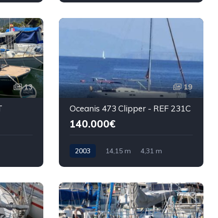
13
19
T
Oceanis 473 Clipper - REF 231C
140.000€
2003
14,15 m
4,31 m