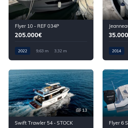
23
Flyer 10 - REF 034P
205.000€
35.00
2022
9,63 m
3,32 m
2014
13
Swift Trawler 54 - STOCK
Flyer 6