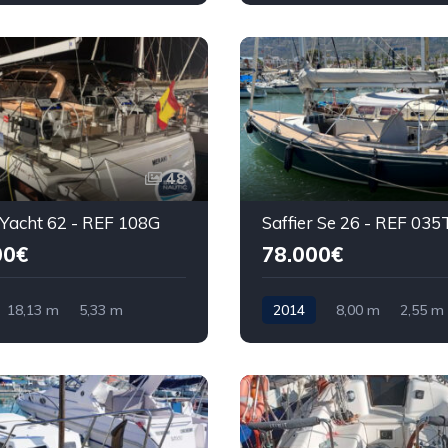
48
 Yacht 62 - REF 108G
Saffier Se 26 - REF 035
00€
78.000€
18,13 m
5,33 m
2014
8,00 m
2,55 m