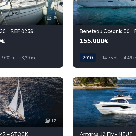
6
 30 - REF 025S
0€
155.000€
9,00 m
3,29 m
2010
14,75 m
4,49 
12
 47 – STOCK
Antares 12 Fly - NEUF