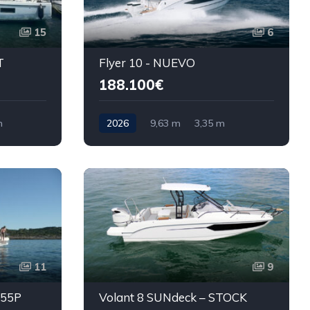
15
6
T
Flyer 10 - NUEVO
188.100€
m
2026
9,63 m
3,35 m
11
9
055P
Volant 8 SUNdeck – STOCK