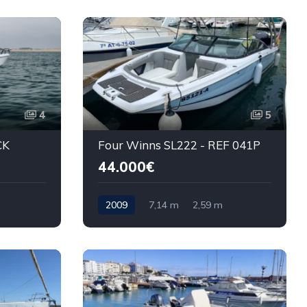
4
5
CK
Four Winns SL222 - REF 041P
44.000€
2009
7,14 m
2,59 m