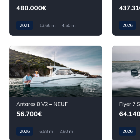
480.000€
437.31
2021
13,65 m
4,50 m
2026
17
Antares 8 V2 – NEUF
Flyer 7
56.700€
64.14
2026
6,98 m
2,80 m
2026