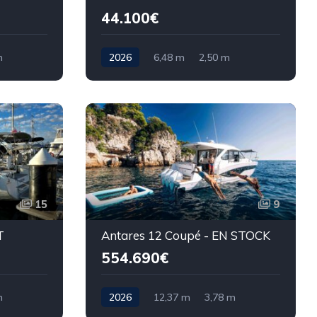
44.100€
m
2026
6,48 m
2,50 m
15
9
T
Antares 12 Coupé - EN STOCK
554.690€
m
2026
12,37 m
3,78 m