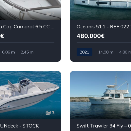
7
Jeanneau Cap Camarat 6.5 CC - REF 025P
Oceanis 51.1 - REF 022
0€
480.000€
6,06 m
2,45 m
2021
14,98 m
4,80 
3
 SUNdeck - STOCK
Swift Trawler 34 Fly – 