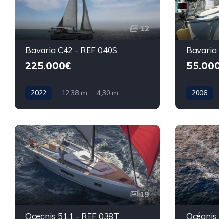
12
Bavaria C42 - REF 040S
Bavaria
225.000€
55.00
2022
12,38 m
4,30 m
2006
19
Oceanis 51.1 - REF 038T
Océanis