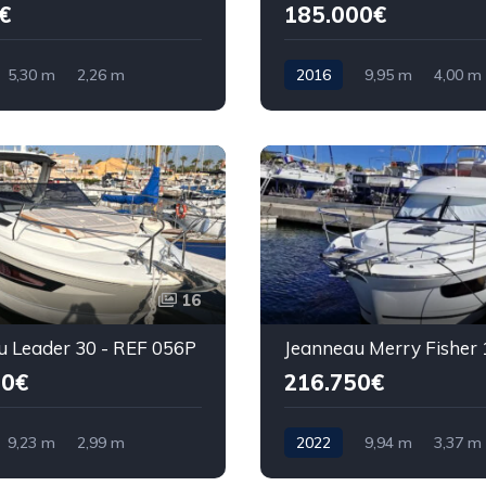
€
185.000€
5,30 m
2,26 m
2016
9,95 m
4,00 m
16
u Leader 30 - REF 056P
00€
216.750€
9,23 m
2,99 m
2022
9,94 m
3,37 m