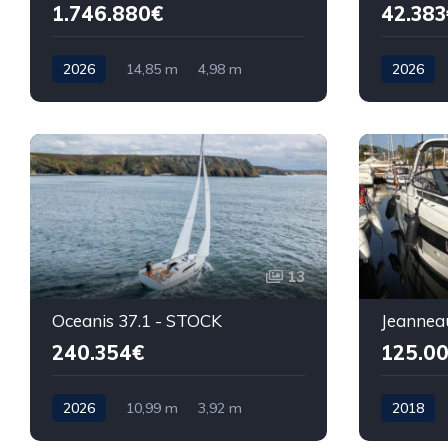
1.746.880€
42.383
2026
14,85 m
4,98 m
2026
13
Oceanis 37.1 - STOCK
Jeannea
240.354€
125.0
2026
10,99 m
3,92 m
2018