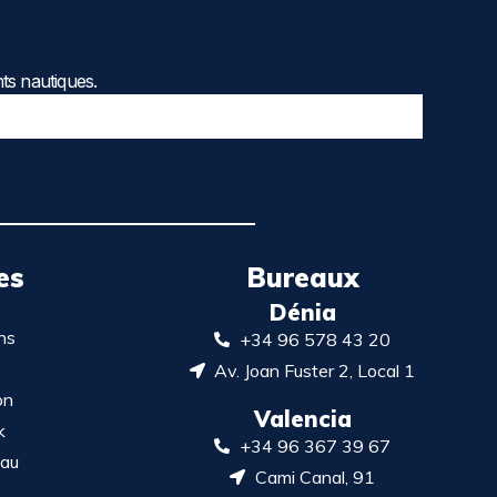
ts nautiques.
es
Bureaux
Dénia
ns
+34 96 578 43 20
Av. Joan Fuster 2, Local 1
on
Valencia
k
+34 96 367 39 67
eau
Cami Canal, 91