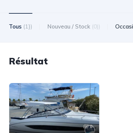
Tous
(1})
Nouveau / Stock
(0))
Occas
Résultat
8