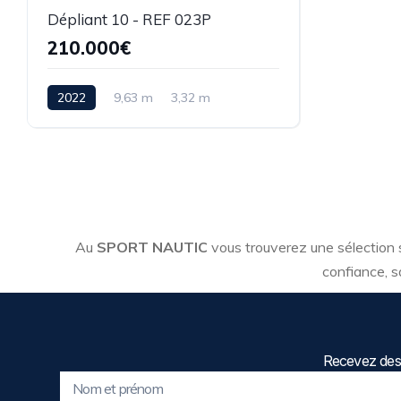
Dépliant 10 - REF 023P
210.000€
2022
9,63 m
3,32 m
Au
SPORT NAUTIC
vous trouverez une sélection
confiance, s
Recevez des 