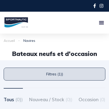
Accueil
Navires
Bateaux neufs et d'occasion
Filtres (1))
Tous
(0})
Nouveau / Stock
(0))
Occasion
(0)