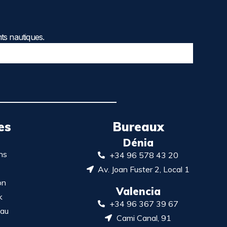
ts nautiques.
es
Bureaux
Dénia
ns
+34 96 578 43 20
Av. Joan Fuster 2, Local 1
on
Valencia
k
+34 96 367 39 67
eau
Cami Canal, 91