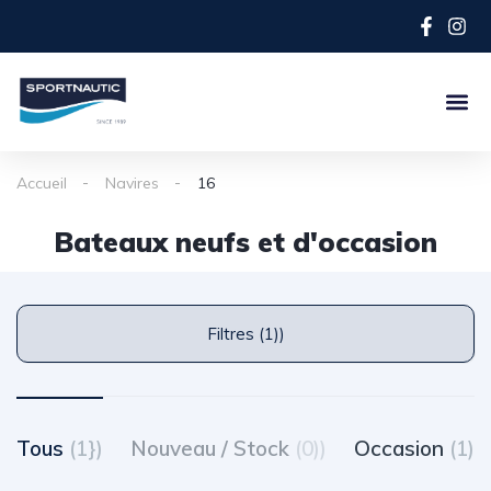
Accueil
Navires
16
Bateaux neufs et d'occasion
Filtres (1))
Tous
(1})
Nouveau / Stock
(0))
Occasion
(1)