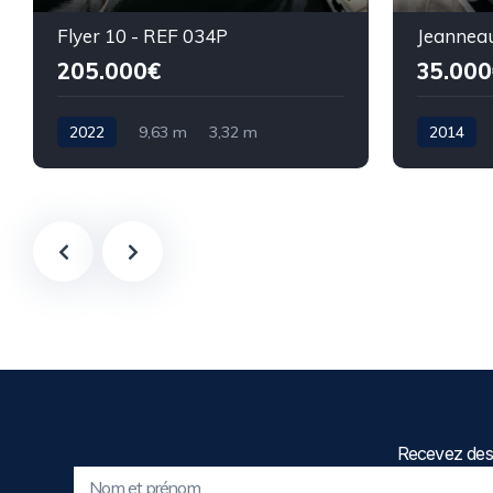
Flyer 10 - REF 034P
205.000€
35.000
2022
9,63 m
3,32 m
2014
Recevez des 