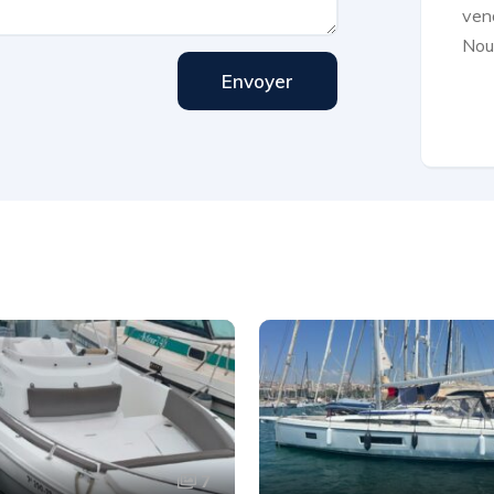
ven
Nous
Envoyer
7