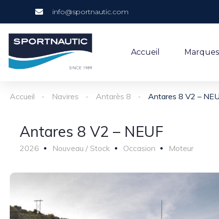
info@sportnautic.com
Accueil
Marques
Accueil
Navires
Antarès 8
Antares 8 V2 – NE
Antares 8 V2 – NEUF
2026
Nouveau / Stock
Occasion
Moteur