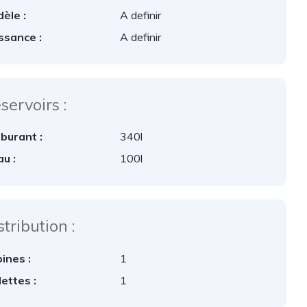
èle :
A definir
ssance :
A definir
servoirs :
burant :
340l
au :
100l
stribution :
ines :
1
lettes :
1