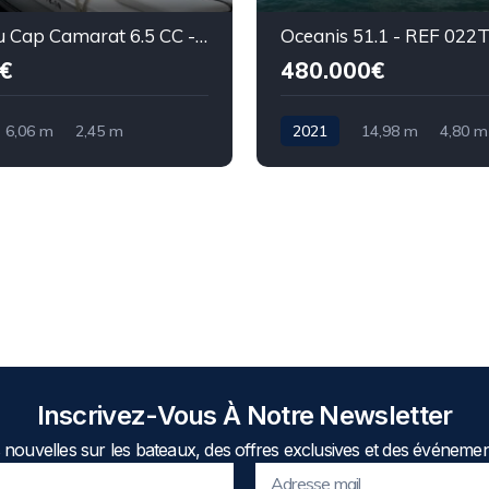
Jeanneau Cap Camarat 6.5 CC - REF 025P
Oceanis 51.1 - REF 022
€
480.000€
6,06 m
2,45 m
2021
14,98 m
4,80 m
Inscrivez-Vous À Notre Newsletter
nouvelles sur les bateaux, des offres exclusives et des événemen