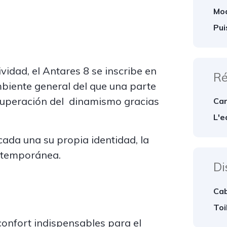
Mod
Pui
idad, el Antares 8 se inscribe en
Ré
mbiente general del que una parte
ecuperación del dinamismo gracias
Car
L'e
cada una su propia identidad, la
ontemporánea.
Di
Cab
Toi
confort indispensables para el