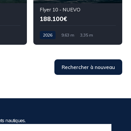
T
Flyer 10 - NUEVO
188.100€
2026
9,63 m
3,35 m
Rechercher à nouveau
ts nautiques.