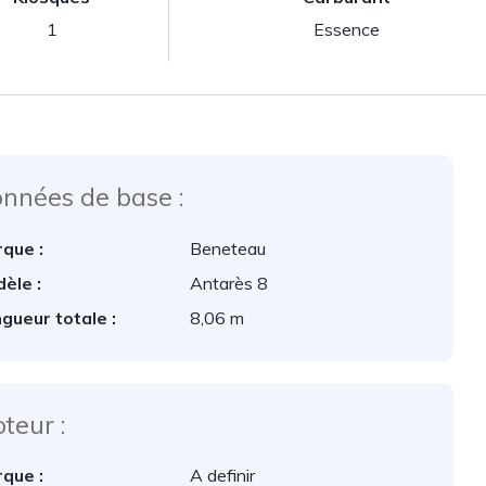
1
Essence
nnées de base :
que :
Beneteau
èle :
Antarès 8
gueur totale :
8,06 m
teur :
que :
A definir