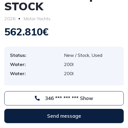
STOCK
2026
Motor Yachts
562.810€
Status:
New / Stock, Used
Water:
200l
Water:
200l
346 *** *** *** Show
Send message