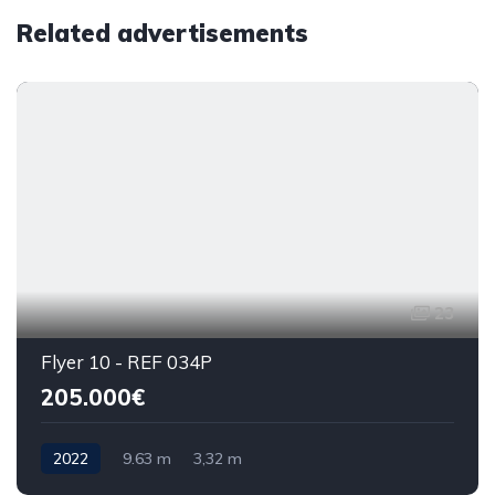
Related advertisements
23
Flyer 10 - REF 034P
205.000€
2022
9.63 m
3,32 m