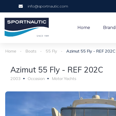
info@sportnautic.com
Home
Brand
Home
Boats
55 Fly
Azimut 55 Fly - REF 202C
Azimut 55 Fly - REF 202C
2003
Occasion
Motor Yachts