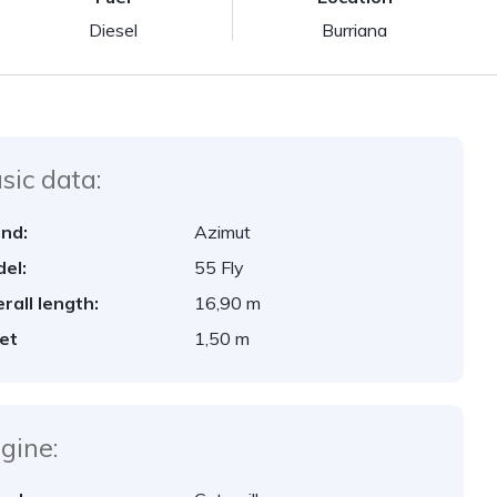
Diesel
Burriana
sic data:
nd:
Azimut
el:
55 Fly
rall length:
16,90 m
et
1,50 m
gine: