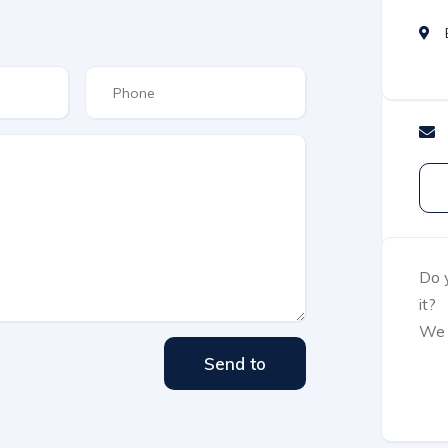
Do y
it?
We 
Send to