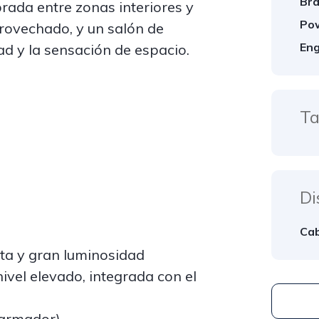
Bra
brada entre zonas interiores y
Po
provechado, y un salón de
Eng
d y la sensación de espacio.
Ta
Di
Cab
ta y gran luminosidad
ivel elevado, integrada con el
(armador)