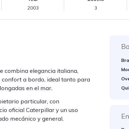
2003
3
Ba
Bra
Mod
ue combina elegancia italiana,
Ove
e confort a bordo, ideal tanto para
longadas en el mar.
Qui
etario particular, con
o oficial Caterpillar y un uso
En
ado mecánico y general.