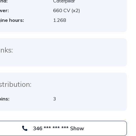
nd:
Caterpillar
wer:
660 CV (x2)
ine hours:
1.268
nks:
stribution:
ins:
3
346 *** *** *** Show