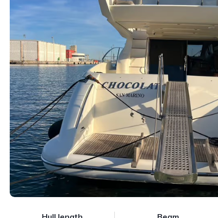
Hull length
Beam