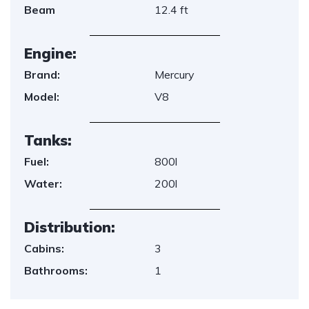
Beam
12.4 ft
Engine:
Brand:
Mercury
Model:
V8
Tanks:
Fuel:
800l
Water:
200l
Distribution:
Cabins:
3
Bathrooms:
1