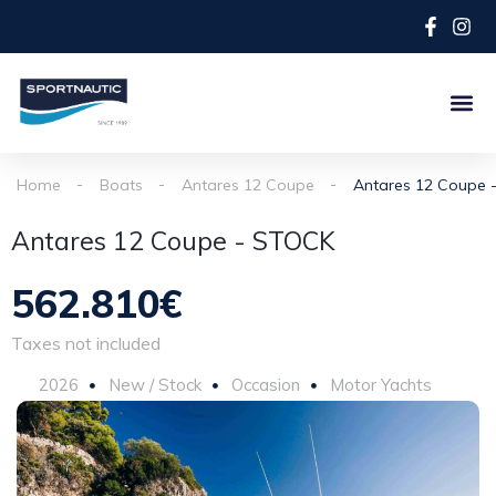
Home
Boats
Antares 12 Coupe
Antares 12 Coupe 
Antares 12 Coupe - STOCK
562.810€
Taxes not included
2026
New / Stock
Occasion
Motor Yachts