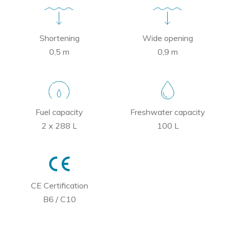
Shortening
Wide opening
0,5 m
0,9 m
Fuel capacity
Freshwater capacity
2 x 288 L
100 L
CE Certification
B6 / C10