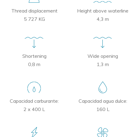
Thread displacement
Height above waterline
5 727 KG
4,3 m
Shortening
Wide opening
0,8 m
1,3 m
Capacidad carburante:
Capacidad agua dulce:
2 x 400 L
160 L