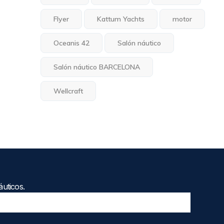
Flyer
Kattum Yachts
motor
Oceanis 42
Salón náutico
Salón náutico BARCELONA
Wellcraft
uticos.