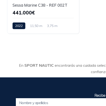
Sessa Marine C38 - REF 002T
441.000€
2022
11,50 m
3,75 m
En
SPORT NAUTIC
encontrarás una cuidada sele
confianza
Recibe