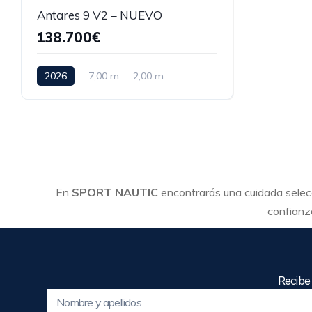
Antares 9 V2 – NUEVO
138.700€
2026
7,00 m
2,00 m
En
SPORT NAUTIC
encontrarás una cuidada sele
confianza
Recibe