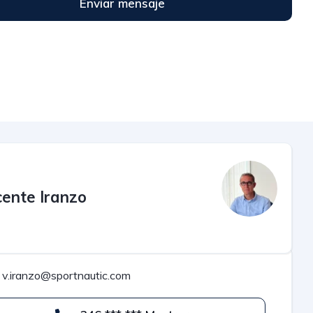
Enviar mensaje
cente Iranzo
v.iranzo@sportnautic.com