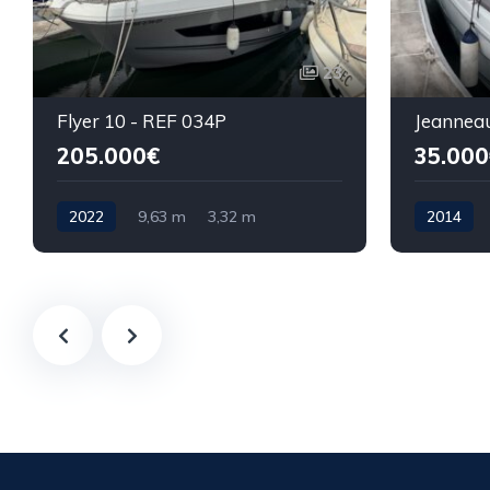
23
Flyer 10 - REF 034P
205.000€
35.000
2022
9,63 m
3,32 m
2014