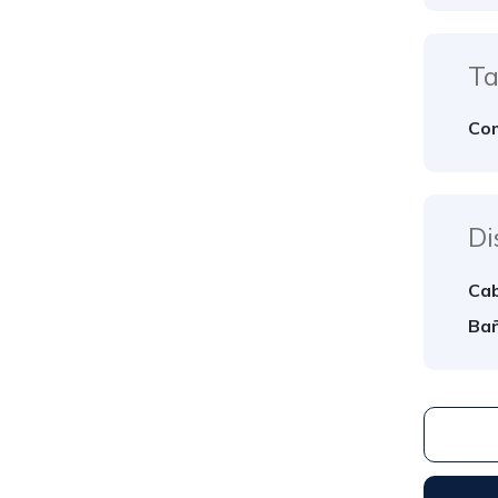
Ta
Com
Di
Cab
Bañ