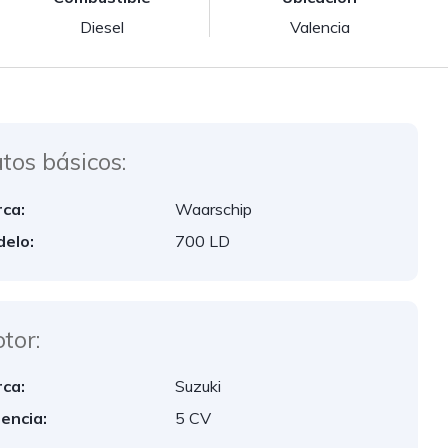
Diesel
Valencia
tos básicos:
ca:
Waarschip
elo:
700 LD
tor:
ca:
Suzuki
encia:
5 CV