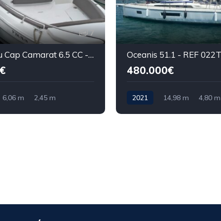
7
Jeanneau Cap Camarat 6.5 CC - REF 025P
Oceanis 51.1 - REF 022
€
480.000€
6,06 m
2,45 m
2021
14,98 m
4,80 m