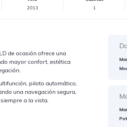
2013
1
Da
LD de ocasión ofrece una
Mar
do mayor confort, estética
Mod
egación.
ltifunción, piloto automático,
nando una navegación segura,
Mo
iempre a la vista.
Mar
Pot