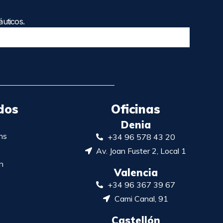
uticos.
dos
Oficinas
Denia
ns
+34 96 578 43 20
Av. Joan Fuster 2, Local 1
n
Valencia
+34 96 367 39 67
Cami Canal, 91
Castellón