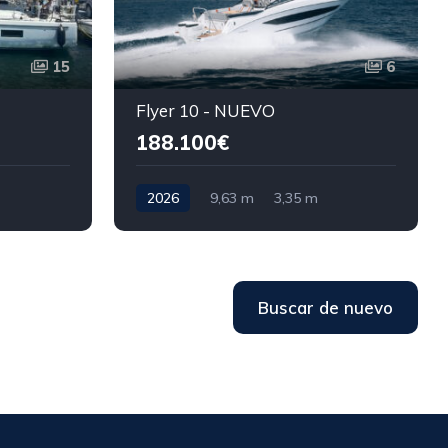
15
6
T
Flyer 10 - NUEVO
188.100€
2026
9,63 m
3,35 m
Buscar de nuevo