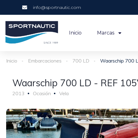
info@sportnautic.com
Inicio
Marcas
Inicio
Embarcaciones
700 LD
Waarschip 700 
Waarschip 700 LD - REF 10
2013
Ocasión
Vela