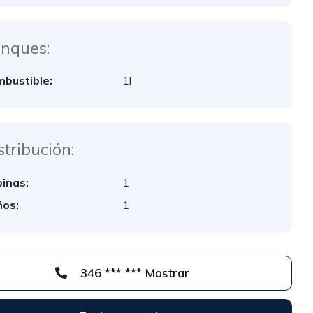
nques:
bustible:
1l
stribución:
inas:
1
os:
1
346 *** *** Mostrar