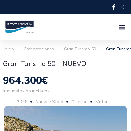
Inicio
Embarcaciones
Gran Turismo 50
Gran Turism
Gran Turismo 50 – NUEVO
964.300€
Impuestos no incluidos
2026
Nuevo / Stock
Ocasión
Motor