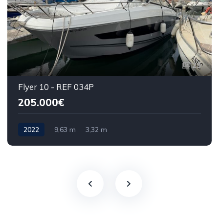
23
Flyer 10 - REF 034P
205.000€
2022
9,63 m
3,32 m