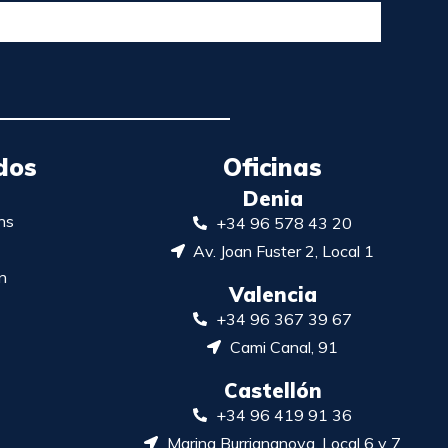
dos
Oficinas
Denia
ns
+34 96 578 43 20
Av. Joan Fuster 2, Local 1
n
Valencia
+34 96 367 39 67
Cami Canal, 91
Castellón
+34 96 419 91 36
Marina Burriananova, Local 6 y 7