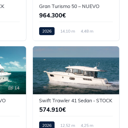
CK
Gran Turismo 50 – NUEVO
964.300€
2026
14,10 m
4,48 m
14
10
EVO
Swift Trawler 41 Sedan - STOCK
574.910€
2026
12,52 m
4,25 m