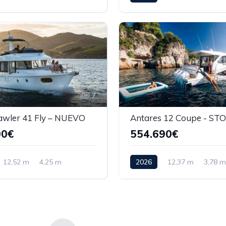
7
awler 41 Fly – NUEVO
Antares 12 Coupe - ST
00€
554.690€
12,52 m
4,25 m
2026
12,37 m
3,78 m