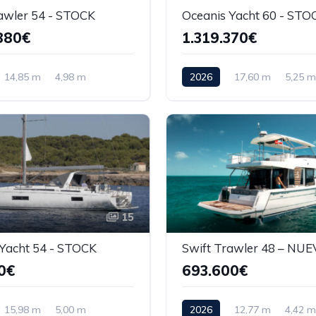
awler 54 - STOCK
Oceanis Yacht 60 - STO
880€
1.319.370€
14,85 m
4,98 m
2026
17,60 m
5,25 m
15
Yacht 54 - STOCK
Swift Trawler 48 – NU
0€
693.600€
15,98 m
5,00 m
2026
12,77 m
4,42 m