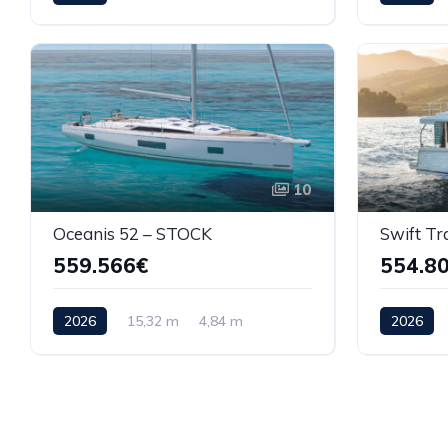
10
Oceanis 52 – STOCK
Swift Tr
559.566€
554.8
2026
15,32 m
4,84 m
2026