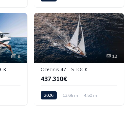
9
12
OCK
Oceanis 47 – STOCK
437.310€
2026
13,65 m
4,50 m