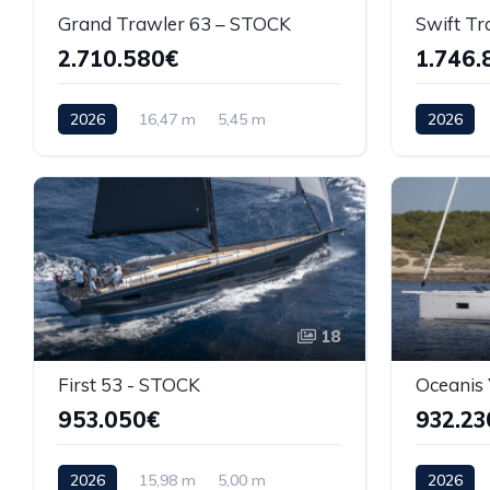
Grand Trawler 63 – STOCK
Swift Tr
2.710.580€
1.746.
2026
16,47 m
5,45 m
2026
18
First 53 - STOCK
Oceanis 
953.050€
932.23
2026
15,98 m
5,00 m
2026