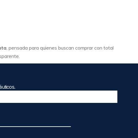
nta
, pensada para quienes buscan comprar con total
nsparente.
uticos.