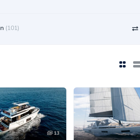
ón
(101)
13